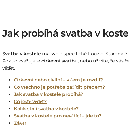
Jak probíhá svatba v kostel
Svatba v kostele
má svoje specifické kouzlo. Starobylé z
Pokud zvažujete
církevní svatbu
, nebo už víte, že vás 
vědět.
Církevní nebo civilní – v čem je rozdíl?
Co všechno je potřeba zařídit předem?
Jak svatba v kostele probíhá?
Co ještě vědět?
Kolik stojí svatba v kostele?
Svatba v kostele pro nevěřící – jde to?
Závěr