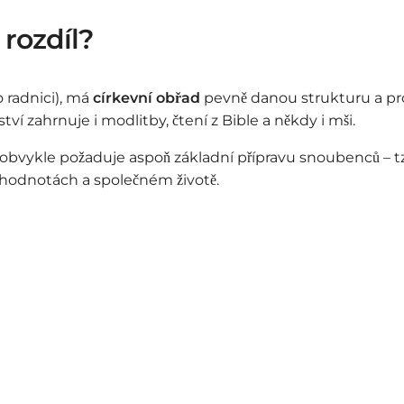
 rozdíl?
 radnici), má
církevní obřad
pevně danou strukturu a prob
í zahrnuje i modlitby, čtení z Bible a někdy i mši.
rkev obvykle požaduje aspoň základní přípravu snoubenců –
, hodnotách a společném životě.