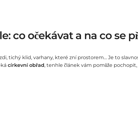
e: co očekávat a na co se př
di, tichý klid, varhany, které zní prostorem… Je to slavn
čeká
církevní obřad
, tenhle článek vám pomůže pochopit