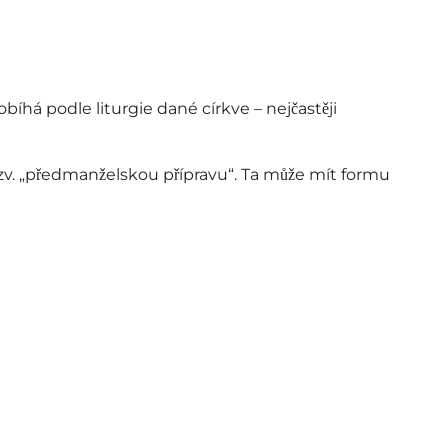
íhá podle liturgie dané církve – nejčastěji
 tzv. „předmanželskou přípravu“. Ta může mít formu