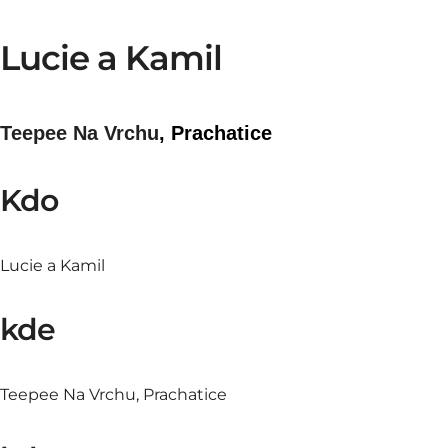
Portfolio
Lucie a Kamil
Svatby
Rodinné a portrétní focení
Firemní a produktové focení
Ceník
Blog
Napište 
Teepee Na Vrchu
, Prachatice
Kdo
Lucie a Kamil
kde
Teepee Na Vrchu, Prachatice